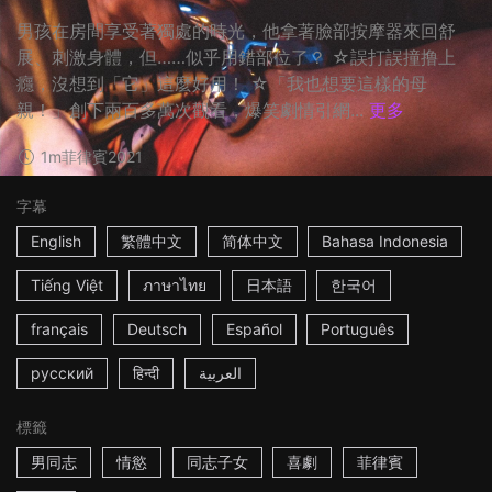
男孩在房間享受著獨處的時光，他拿著臉部按摩器來回舒
展、刺激身體，但……似乎用錯部位了？ ☆誤打誤撞撸上
癮，沒想到「它」這麼好用！ ☆「我也想要這樣的母
親！」創下兩百多萬次觀看，爆笑劇情引網...
更多
1m
菲律賓
2021
字幕
English
繁體中文
简体中文
Bahasa Indonesia
Tiếng Việt
ภาษาไทย
日本語
한국어
français
Deutsch
Español
Português
русский
हिन्दी
العربية
標籤
男同志
情慾
同志子女
喜劇
菲律賓