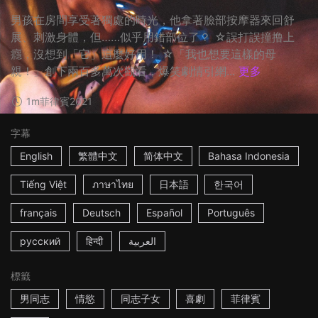
男孩在房間享受著獨處的時光，他拿著臉部按摩器來回舒
展、刺激身體，但……似乎用錯部位了？ ☆誤打誤撞撸上
癮，沒想到「它」這麼好用！ ☆「我也想要這樣的母
親！」創下兩百多萬次觀看，爆笑劇情引網...
更多
1m
菲律賓
2021
字幕
English
繁體中文
简体中文
Bahasa Indonesia
Tiếng Việt
ภาษาไทย
日本語
한국어
français
Deutsch
Español
Português
русский
हिन्दी
العربية
標籤
男同志
情慾
同志子女
喜劇
菲律賓