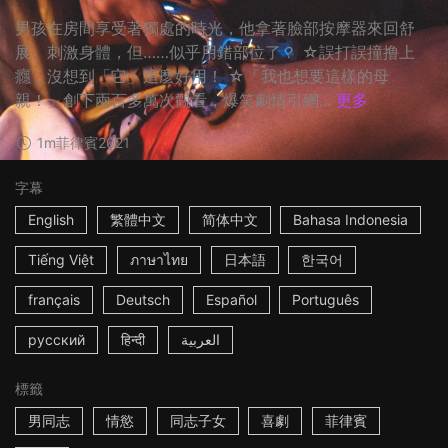
男孩在房間享受著獨處的時光，他拿著臉部按摩器來回舒
展、刺激身體，但……似乎用錯部位了？ ☆誤打誤撞撸上
癮，沒想到「它」這麼好用！ ☆「我也想要這樣的母
親！」創下兩百多萬次觀看，爆笑劇情引網...
更多
1m
菲律賓
2021
字幕
English
繁體中文
简体中文
Bahasa Indonesia
Tiếng Việt
ภาษาไทย
日本語
한국어
français
Deutsch
Español
Português
русский
हिन्दी
العربية
標籤
男同志
情慾
同志子女
喜劇
菲律賓