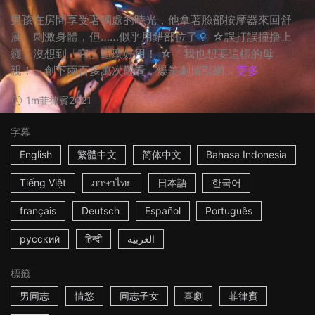
男孩在房間享受著獨處的時光，他拿著臉部按摩器來回舒
展、刺激身體，但……似乎用錯部位了？ ☆誤打誤撞撸上
癮，沒想到「它」這麼好用！ ☆「我也想要這樣的母
親！」創下兩百多萬次觀看，爆笑劇情引網...
更多
1m
菲律賓
2021
字幕
English
繁體中文
简体中文
Bahasa Indonesia
Tiếng Việt
ภาษาไทย
日本語
한국어
français
Deutsch
Español
Português
русский
हिन्दी
العربية
標籤
男同志
情慾
同志子女
喜劇
菲律賓