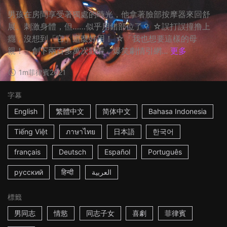
男孩在房間享受著獨處的時光，他拿著臉部按摩器來回舒
展、刺激身體，但……似乎用錯部位了？ ☆誤打誤撞撸上
癮，沒想到「它」這麼好用！ ☆「我也想要這樣的母
親！」創下兩百多萬次觀看，爆笑劇情引網...
更多
1m
菲律賓
2021
字幕
English
繁體中文
简体中文
Bahasa Indonesia
Tiếng Việt
ภาษาไทย
日本語
한국어
français
Deutsch
Español
Português
русский
हिन्दी
العربية
標籤
男同志
情慾
同志子女
喜劇
菲律賓