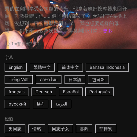
男孩在房間享受著獨處的時光，他拿著臉部按摩器來回舒
展、刺激身體，但……似乎用錯部位了？ ☆誤打誤撞撸上
癮，沒想到「它」這麼好用！ ☆「我也想要這樣的母
親！」創下兩百多萬次觀看，爆笑劇情引網...
更多
1m
菲律賓
2021
字幕
English
繁體中文
简体中文
Bahasa Indonesia
Tiếng Việt
ภาษาไทย
日本語
한국어
français
Deutsch
Español
Português
русский
हिन्दी
العربية
標籤
男同志
情慾
同志子女
喜劇
菲律賓