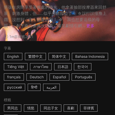
男孩在房間享受著獨處的時光，他拿著臉部按摩器來回舒
展、刺激身體，但……似乎用錯部位了？ ☆誤打誤撞撸上
癮，沒想到「它」這麼好用！ ☆「我也想要這樣的母
親！」創下兩百多萬次觀看，爆笑劇情引網...
更多
1m
菲律賓
2021
字幕
English
繁體中文
简体中文
Bahasa Indonesia
Tiếng Việt
ภาษาไทย
日本語
한국어
français
Deutsch
Español
Português
русский
हिन्दी
العربية
標籤
男同志
情慾
同志子女
喜劇
菲律賓