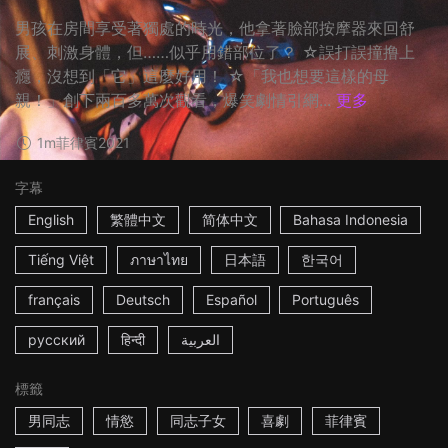
男孩在房間享受著獨處的時光，他拿著臉部按摩器來回舒
展、刺激身體，但……似乎用錯部位了？ ☆誤打誤撞撸上
癮，沒想到「它」這麼好用！ ☆「我也想要這樣的母
親！」創下兩百多萬次觀看，爆笑劇情引網...
更多
1m
菲律賓
2021
字幕
English
繁體中文
简体中文
Bahasa Indonesia
Tiếng Việt
ภาษาไทย
日本語
한국어
français
Deutsch
Español
Português
русский
हिन्दी
العربية
標籤
男同志
情慾
同志子女
喜劇
菲律賓