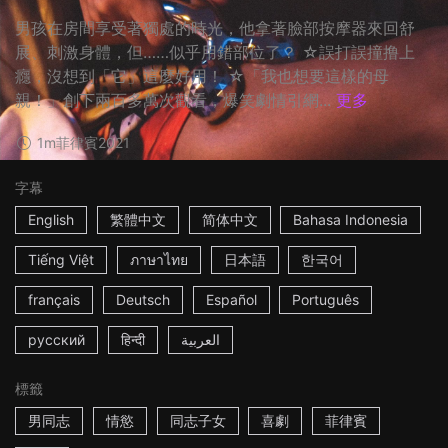
男孩在房間享受著獨處的時光，他拿著臉部按摩器來回舒
展、刺激身體，但……似乎用錯部位了？ ☆誤打誤撞撸上
癮，沒想到「它」這麼好用！ ☆「我也想要這樣的母
親！」創下兩百多萬次觀看，爆笑劇情引網...
更多
1m
菲律賓
2021
字幕
English
繁體中文
简体中文
Bahasa Indonesia
Tiếng Việt
ภาษาไทย
日本語
한국어
français
Deutsch
Español
Português
русский
हिन्दी
العربية
標籤
男同志
情慾
同志子女
喜劇
菲律賓