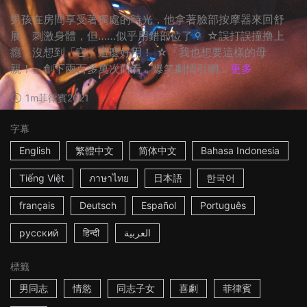
男孩在房間享受著獨處的時光，他拿著臉部按摩器來回舒
展、刺激身體，但……似乎用錯部位了？ ☆誤打誤撞撸上
癮，沒想到「它」這麼好用！ ☆「我也想要這樣的母
親！」創下兩百多萬次觀看，爆笑劇情引網...
更多
1m
菲律賓
2021
字幕
English
繁體中文
简体中文
Bahasa Indonesia
Tiếng Việt
ภาษาไทย
日本語
한국어
français
Deutsch
Español
Português
русский
हिन्दी
العربية
標籤
男同志
情慾
同志子女
喜劇
菲律賓