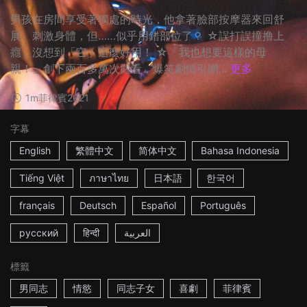
男孩在房間享受著獨處的時光，他拿著臉部按摩器來回舒
展、刺激身體，但……似乎用錯部位了？ ☆誤打誤撞撸上
癮，沒想到「它」這麼好用！ ☆「我也想要這樣的母
親！」創下兩百多萬次觀看，爆笑劇情引網...
更多
1m
菲律賓
2021
字幕
English
繁體中文
简体中文
Bahasa Indonesia
Tiếng Việt
ภาษาไทย
日本語
한국어
français
Deutsch
Español
Português
русский
हिन्दी
العربية
標籤
男同志
情慾
同志子女
喜劇
菲律賓