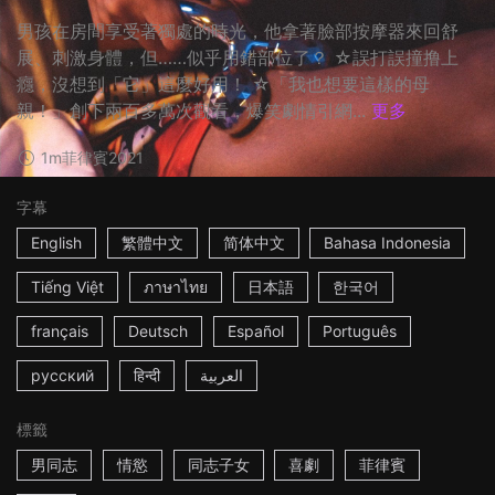
男孩在房間享受著獨處的時光，他拿著臉部按摩器來回舒
展、刺激身體，但……似乎用錯部位了？ ☆誤打誤撞撸上
癮，沒想到「它」這麼好用！ ☆「我也想要這樣的母
親！」創下兩百多萬次觀看，爆笑劇情引網...
更多
1m
菲律賓
2021
字幕
English
繁體中文
简体中文
Bahasa Indonesia
Tiếng Việt
ภาษาไทย
日本語
한국어
français
Deutsch
Español
Português
русский
हिन्दी
العربية
標籤
男同志
情慾
同志子女
喜劇
菲律賓