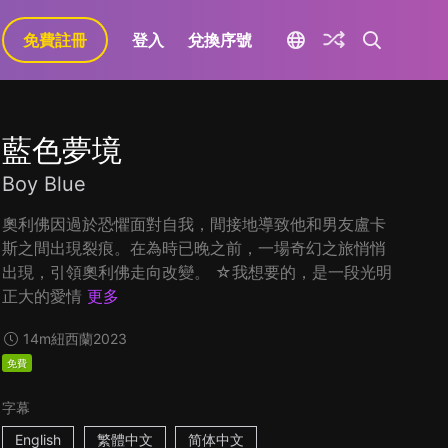
免費註冊
登入
兌換序號
藍色夢境
Boy Blue
奧利佛因過於恐懼面對自我，間接地導致他和男友盧卡
斯之間出現裂痕。在為時已晚之前，一場奇幻之旅悄悄
出現，引領奧利佛走向改變。 ☆我想要的，是一段光明
正大的愛情
更多
14m
紐西蘭
2023
免費
字幕
English
繁體中文
简体中文