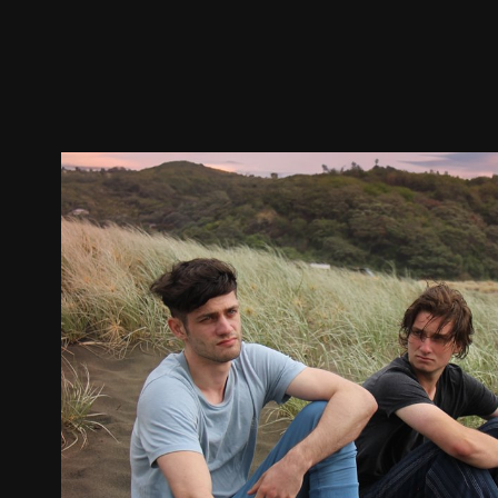
預告
劇照
推薦影片
劇情介紹