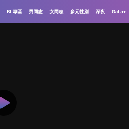
BL專區
男同志
女同志
多元性別
深夜
GaLa+