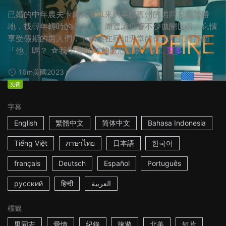
已婚的中年農夫卡爾駕著車來到美國賓州的男同志露營勝
地，找尋年輕時的心上人。周遭聚集著不少拋開世俗、忘情
享受假期的男人們，卡爾能在宛如天堂的營地裡覓得那個
「他」嗎？ ☆我帶著30年的殷殷期盼，來...
更多
16m
美國
2023
免費
字幕
English
繁體中文
简体中文
Bahasa Indonesia
Tiếng Việt
ภาษาไทย
日本語
한국어
français
Deutsch
Español
Português
русский
हिन्दी
العربية
標籤
男同志
愛情
紀錄
旅遊
北美
短片