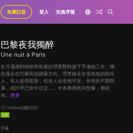
免費註冊
登入
兌換序號
巴黎夜我獨醉
Une nuit à Paris
在片場感到挫敗和焦慮的理查暫時放下手邊的工作，獨
自漫步在巴黎街頭摸索方向。理查碰見形形色色的陌生
人，有人提供慰藉，也有人迫使他不安。所有的不期而
遇，或許早已命中注定…… ☆各種偶然與想像，都在
他...
更多
1h42m
法國
2021
免費
字幕