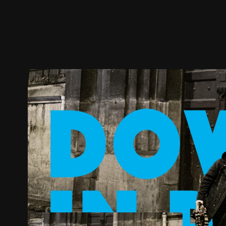
預告
劇照
推薦影片
劇情介紹