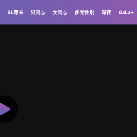
BL專區
男同志
女同志
多元性別
深夜
GaLa+