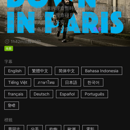
在片場感到挫敗和焦慮的理查暫時放下手邊的工作，獨自漫
步在巴黎街頭摸索方向。理查碰見形形色色的陌生人，有人
提供慰藉，也有人迫使他不安。所有的不期而遇，或許早已
命中注定…… ☆各種偶然與想像，都在他...
更多
1h42m
法國
2021
免費
字幕
English
繁體中文
简体中文
Bahasa Indonesia
Tiếng Việt
ภาษาไทย
日本語
한국어
français
Deutsch
Español
Português
हिन्दी
標籤
男同志
分手
約炮
歐洲
電影