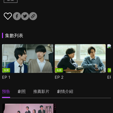
集數列表
免費
免費
免
EP
1
EP
2
E
預告
劇照
推薦影片
劇情介紹