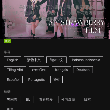
第6集： 美波和凌有了共同的話題，兩人相談甚歡的景象也
讓光感到不是滋味。 影集簡介： 凌、光與千花過著看似平
靜的高二生活。某日，他們從舊倉庫裡找到一卷八釐米底
片，畫面浮現一位神祕的長髮少女的...
更多
24m
日本
2024
免費
字幕
English
繁體中文
简体中文
Bahasa Indonesia
Tiếng Việt
ภาษาไทย
français
Deutsch
Español
Português
हिन्दी
標籤
男同志
BL
青春戀愛
性向啟蒙
日本
影集