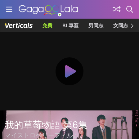
免費
BL專區
男同志
女同志
我的草莓物語 第6集
マイストロベリーフィルム