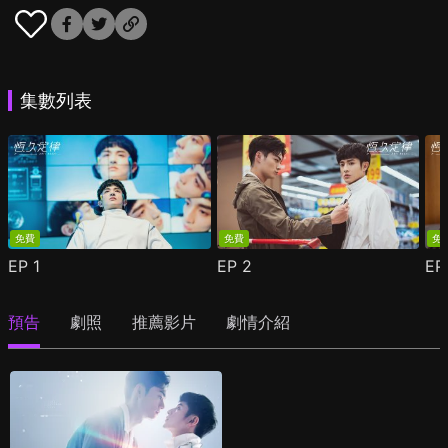
集數列表
免費
免費
免
EP
1
EP
2
E
預告
劇照
推薦影片
劇情介紹