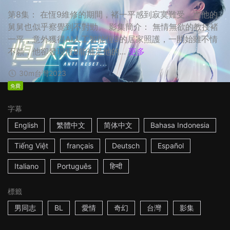
第8集： 在恆9維修的期間，褚一平感到寂寞難受，而他的
舅舅也似乎察覺到不對勁。 影集簡介： 無情無欲的教授褚
一平，意外獲得AI人工智能恆9的居家照護，一開始雖不情
不願，他卻發現恆9能補足他的...
更多
30m
台灣
2023
免費
字幕
English
繁體中文
简体中文
Bahasa Indonesia
Tiếng Việt
français
Deutsch
Español
Italiano
Português
हिन्दी
標籤
男同志
BL
愛情
奇幻
台灣
影集