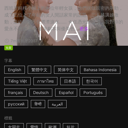
西班牙純樸小鎮上的兩位年輕女孩，她們狀似親密的舉動，
成了三位上了年紀的女人閒話家常的話題。三人越講越激
動，最終抑制不住潸潸淚水…… ☆任憑光陰流淌，我對妳的
愛永不會消逝 ☆催淚劇本與優美色...
更多
7m
西班牙
2017
免費
字幕
English
繁體中文
简体中文
Bahasa Indonesia
Tiếng Việt
ภาษาไทย
日本語
한국어
français
Deutsch
Español
Português
русский
हिन्दी
العربية
標籤
女同志
愛情
歐洲
短片