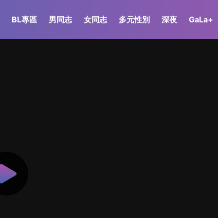
BL專區
男同志
女同志
多元性別
深夜
GaLa+