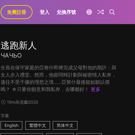
免費註冊
登入
兌換序號
逃跑新人
ЧАЧЬО
生長在保守家庭的亞努什即將完成父母對他的期許：與
女人步入禮堂。然而，他卻同時計劃與秘密情人私奔，
逃往不受干擾的理想之境……亞努什最後能如願以償
嗎？ ☆只要你願意和我私奔，去哪都好！
更多
19m
烏克蘭
2020
字幕
English
繁體中文
简体中文