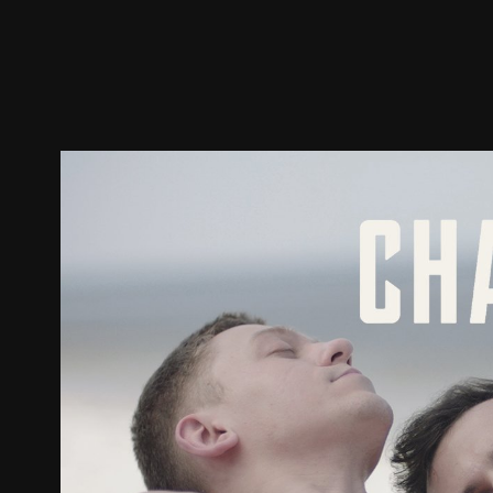
預告
劇照
推薦影片
劇情介紹