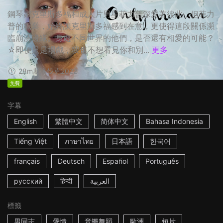
鋼琴家克里斯多福和成人片男星菲力普深愛著彼此，但菲力
普的職業，始終讓克里斯多福感到在意，更使得這段關係瀕
臨崩潰邊緣。身處不同世界的他們，是否還有相愛的可能？
☆即便只是場戲，我也不想看見你和別...
更多
28m
斯洛伐克
2022
免費
字幕
English
繁體中文
简体中文
Bahasa Indonesia
Tiếng Việt
ภาษาไทย
日本語
한국어
français
Deutsch
Español
Português
русский
हिन्दी
العربية
標籤
男同志
愛情
音樂舞蹈
歐洲
短片