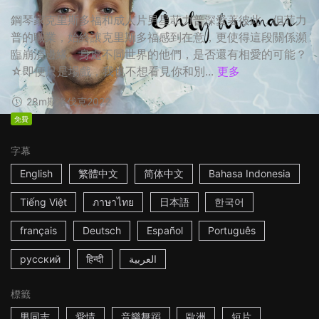
鋼琴家克里斯多福和成人片男星菲力普深愛著彼此，但菲力
普的職業，始終讓克里斯多福感到在意，更使得這段關係瀕
臨崩潰邊緣。身處不同世界的他們，是否還有相愛的可能？
☆即便只是場戲，我也不想看見你和別...
更多
28m
斯洛伐克
2022
免費
字幕
English
繁體中文
简体中文
Bahasa Indonesia
Tiếng Việt
ภาษาไทย
日本語
한국어
français
Deutsch
Español
Português
русский
हिन्दी
العربية
標籤
男同志
愛情
音樂舞蹈
歐洲
短片