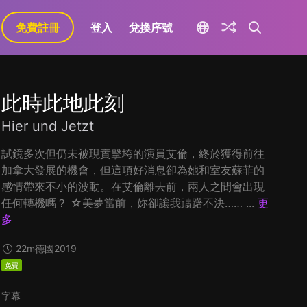
免費註冊
登入
兌換序號
此時此地此刻
Hier und Jetzt
試鏡多次但仍未被現實擊垮的演員艾倫，終於獲得前往
加拿大發展的機會，但這項好消息卻為她和室友蘇菲的
感情帶來不小的波動。在艾倫離去前，兩人之間會出現
任何轉機嗎？ ☆美夢當前，妳卻讓我躊躇不決…… ...
更
多
22m
德國
2019
免費
字幕