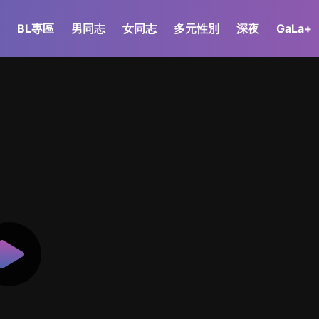
BL專區
男同志
女同志
多元性別
深夜
GaLa+