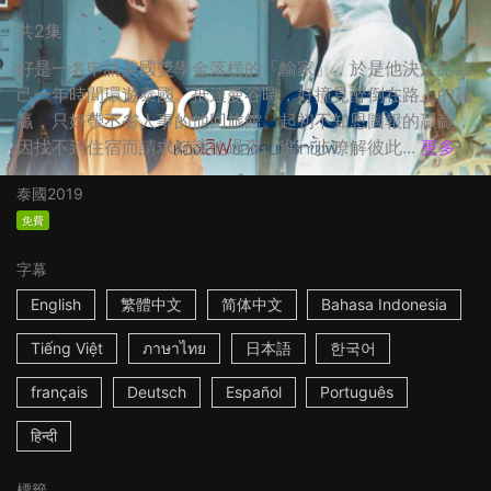
共2集
好是一名申請美國獎學金落榜的「輸家」，於是他決定給自
己一年時間環遊泰國。抵達曼谷時，好撞見醉倒在路上的贏
贏，只好帶不省人事的他回旅館。起初不知恩圖報的贏贏，
因找不到住宿而請求好讓他過夜。進一步瞭解彼此...
更多
泰國
2019
免費
字幕
English
繁體中文
简体中文
Bahasa Indonesia
Tiếng Việt
ภาษาไทย
日本語
한국어
français
Deutsch
Español
Português
हिन्दी
標籤