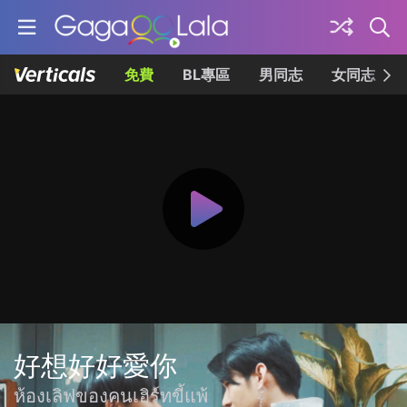
免費
BL專區
男同志
女同志
好想好好愛你
ห้องเลิฟของคนเฮิร์ทขี้แพ้