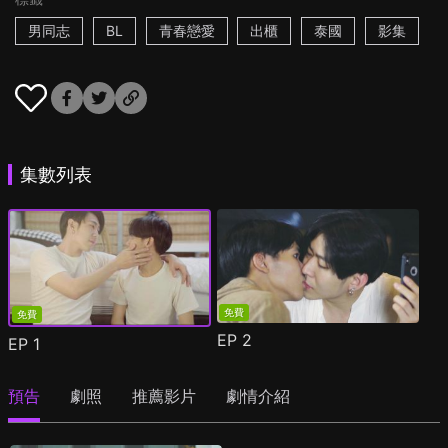
男同志
BL
青春戀愛
出櫃
泰國
影集
集數列表
免費
免費
EP
2
EP
1
預告
劇照
推薦影片
劇情介紹