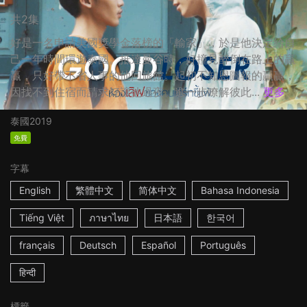
共2集
好是一名申請美國獎學金落榜的「輸家」，於是他決定給自
己一年時間環遊泰國。抵達曼谷時，好撞見醉倒在路上的贏
贏，只好帶不省人事的他回旅館。起初不知恩圖報的贏贏，
因找不到住宿而請求好讓他過夜。進一步瞭解彼此...
更多
泰國
2019
免費
字幕
English
繁體中文
简体中文
Bahasa Indonesia
Tiếng Việt
ภาษาไทย
日本語
한국어
français
Deutsch
Español
Português
हिन्दी
標籤