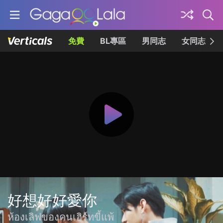
免費
BL專區
男同志
女同志
好想好好愛你
ห้องเลิฟของคนเฮิร์ทขี้แพ้