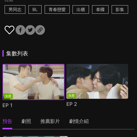
男同志
BL
青春戀愛
出櫃
泰國
影集
集數列表
免費
免費
EP
2
EP
1
預告
劇照
推薦影片
劇情介紹