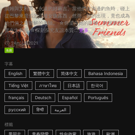
湯姆與艾利斯，永遠的好麻吉。當他們在海邊釣魚時，碰上
從巴黎來度假的活潑女孩露西，然而，她的出現，竟也成為
他們倆之間難解的考驗。 ☆你望向她的眼神，對我而言……
實在太刺眼 ☆深刻探究友誼本質...
更多
24m
法國
2021
免費
字幕
English
繁體中文
简体中文
Bahasa Indonesia
Tiếng Việt
ภาษาไทย
日本語
한국어
français
Deutsch
Español
Português
русский
हिन्दी
العربية
標籤
男同志
青春戀愛
性向啟蒙
旅遊
歐洲