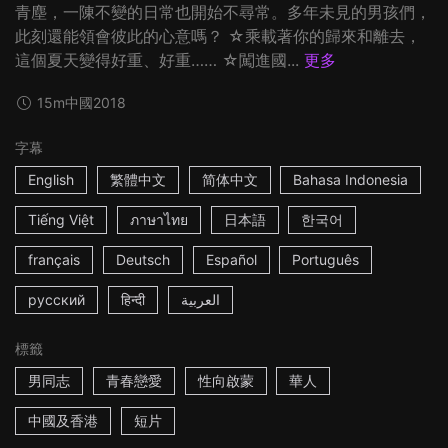
青塵，一陳不變的日常也開始不尋常。多年未見的男孩們，
此刻還能領會彼此的心意嗎？ ☆乘載著你的歸來和離去，
這個夏天變得好重、好重…… ☆闖進國...
更多
15m
中國
2018
字幕
English
繁體中文
简体中文
Bahasa Indonesia
Tiếng Việt
ภาษาไทย
日本語
한국어
français
Deutsch
Español
Português
русский
हिन्दी
العربية
標籤
男同志
青春戀愛
性向啟蒙
華人
中國及香港
短片