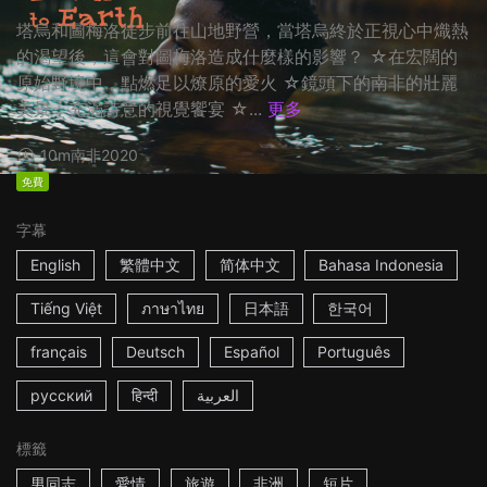
塔烏和圖梅洛徒步前往山地野營，當塔烏終於正視心中熾熱
的渴望後，這會對圖梅洛造成什麼樣的影響？ ☆在宏闊的
原始野境中，點燃足以燎原的愛火 ☆鏡頭下的南非的壯麗
美景，充滿詩意的視覺饗宴 ☆...
更多
10m
南非
2020
免費
字幕
English
繁體中文
简体中文
Bahasa Indonesia
Tiếng Việt
ภาษาไทย
日本語
한국어
français
Deutsch
Español
Português
русский
हिन्दी
العربية
標籤
男同志
愛情
旅遊
非洲
短片