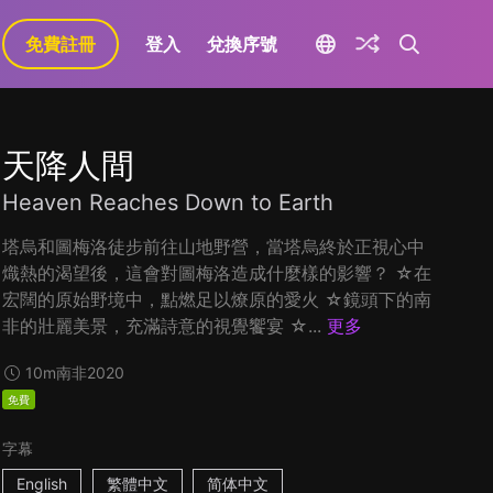
免費註冊
登入
兌換序號
天降人間
Heaven Reaches Down to Earth
塔烏和圖梅洛徒步前往山地野營，當塔烏終於正視心中
熾熱的渴望後，這會對圖梅洛造成什麼樣的影響？ ☆在
宏闊的原始野境中，點燃足以燎原的愛火 ☆鏡頭下的南
非的壯麗美景，充滿詩意的視覺饗宴 ☆...
更多
10m
南非
2020
免費
字幕
English
繁體中文
简体中文