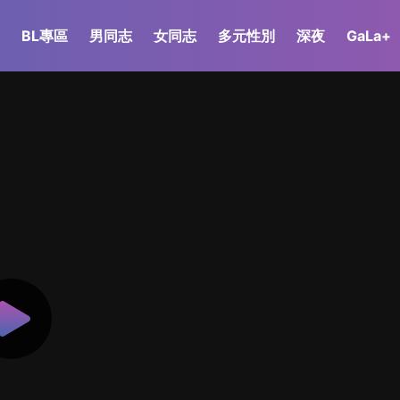
BL專區
男同志
女同志
多元性別
深夜
GaLa+