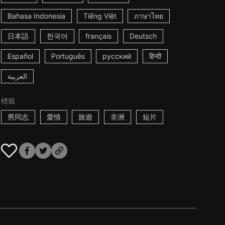
Bahasa Indonesia
Tiếng Việt
ภาษาไทย
日本語
한국어
français
Deutsch
Español
Português
русский
हिन्दी
العربية
標籤
男同志
愛情
旅遊
非洲
短片