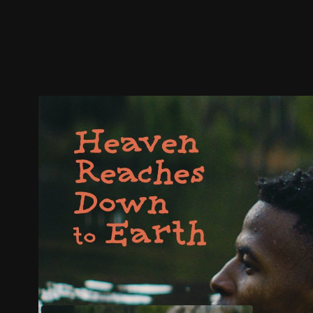
預告
劇照
推薦影片
劇情介紹