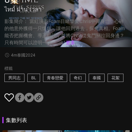
ไทม์ ผ่าน เวลา
影集簡介： 當紅演員Foam目睹摯愛Chris中彈身亡，心碎
的他意外獲得一只懷錶，讓他回到過去，探究真相。Foam
能否把握機會、導正錯誤，並將Chris從鬼門關拉回身邊？
只有時間可以證明一切…… ...
更多
4m
泰國
2024
標籤
男同志
BL
青春戀愛
奇幻
泰國
花絮
集數列表