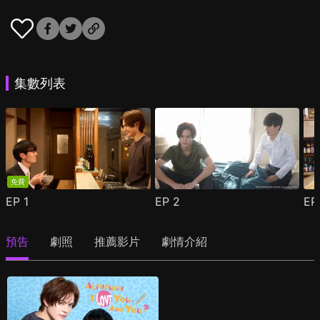
集數列表
免費
EP
1
EP
2
E
預告
劇照
推薦影片
劇情介紹