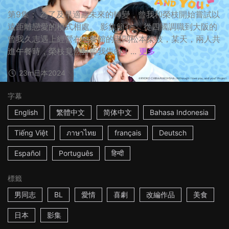
第9集： 為了及早適應未來的轉變，曾我和榮枝開始嘗試以
遠距離戀愛的模式相處。 影集簡介： 從四國調職到大阪的
曾我久志遇上經營在地餐館的老闆松本榮枝，某天，兩人共
進午餐時，榮枝竟然對曾我告白！...
更多
23m
日本
2024
字幕
English
繁體中文
简体中文
Bahasa Indonesia
Tiếng Việt
ภาษาไทย
français
Deutsch
Español
Português
हिन्दी
標籤
男同志
BL
愛情
喜劇
改編作品
美食
日本
影集