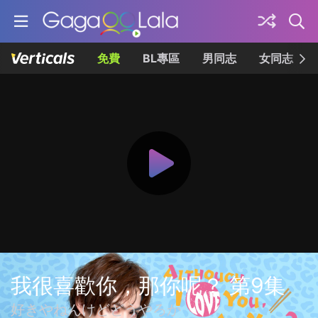
免費
BL專區
男同志
女同志
我很喜歡你，那你呢？ 第9集
好きやねんけどどうやろか