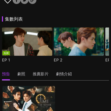
集數列表
免費
EP
1
EP
2
E
預告
劇照
推薦影片
劇情介紹