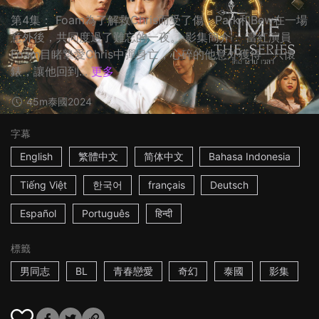
第4集： Foam為了解救Chris而受了傷；Park和Bew在一場
意外後，共同度過了難忘的一夜。 影集簡介： 當紅演員
Foam目睹摯愛Chris中彈身亡，心碎的他意外獲得一只懷
錶，讓他回到...
更多
45m
泰國
2024
字幕
English
繁體中文
简体中文
Bahasa Indonesia
Tiếng Việt
한국어
français
Deutsch
Español
Português
हिन्दी
標籤
男同志
BL
青春戀愛
奇幻
泰國
影集