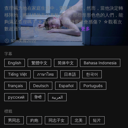
查理竭力地在家庭生活中，索取親密感，然而，當他決定轉
移陣地，將目標放在交友軟體上，那些形形色色的人們，能
夠滿足查理嗎？ ☆為什麼，我在做愛後會感傷？ ☆觀看次
數超過160萬，觀眾紛紛留言「這就...
更多
10m
美國
2022
字幕
English
繁體中文
简体中文
Bahasa Indonesia
Tiếng Việt
ภาษาไทย
日本語
한국어
français
Deutsch
Español
Português
русский
हिन्दी
العربية
標籤
男同志
約炮
同志子女
北美
短片