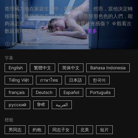
查理竭力地在家庭生活中，索取親密感，然而，當他決定轉
移陣地，將目標放在交友軟體上，那些形形色色的人們，能
夠滿足查理嗎？ ☆為什麼，我在做愛後會感傷？ ☆觀看次
數超過160萬，觀眾紛紛留言「這就...
更多
10m
美國
2022
字幕
English
繁體中文
简体中文
Bahasa Indonesia
Tiếng Việt
ภาษาไทย
日本語
한국어
français
Deutsch
Español
Português
русский
हिन्दी
العربية
標籤
男同志
約炮
同志子女
北美
短片