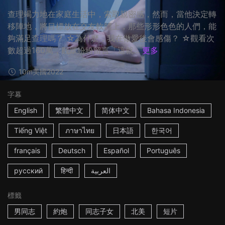
查理竭力地在家庭生活中，索取親密感，然而，當他決定轉
移陣地，將目標放在交友軟體上，那些形形色色的人們，能
夠滿足查理嗎？ ☆為什麼，我在做愛後會感傷？ ☆觀看次
數超過160萬，觀眾紛紛留言「這就...
更多
10m
美國
2022
字幕
English
繁體中文
简体中文
Bahasa Indonesia
Tiếng Việt
ภาษาไทย
日本語
한국어
français
Deutsch
Español
Português
русский
हिन्दी
العربية
標籤
男同志
約炮
同志子女
北美
短片