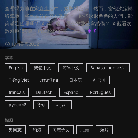
查理竭力地在家庭生活中，索取親密感，然而，當他決定轉
移陣地，將目標放在交友軟體上，那些形形色色的人們，能
夠滿足查理嗎？ ☆為什麼，我在做愛後會感傷？ ☆觀看次
數超過160萬，觀眾紛紛留言「這就...
更多
10m
美國
2022
字幕
English
繁體中文
简体中文
Bahasa Indonesia
Tiếng Việt
ภาษาไทย
日本語
한국어
français
Deutsch
Español
Português
русский
हिन्दी
العربية
標籤
男同志
約炮
同志子女
北美
短片