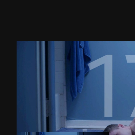
預告
劇照
推薦影片
劇情介紹