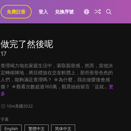
免費註冊
登入
兌換序號
做完了然後呢
17
查理竭力地在家庭生活中，索取親密感，然而，當他決
定轉移陣地，將目標放在交友軟體上，那些形形色色的
人們，能夠滿足查理嗎？ ☆為什麼，我在做愛後會感
傷？ ☆觀看次數超過160萬，觀眾紛紛留言「這就...
更
多
10m
美國
2022
字幕
English
繁體中文
简体中文