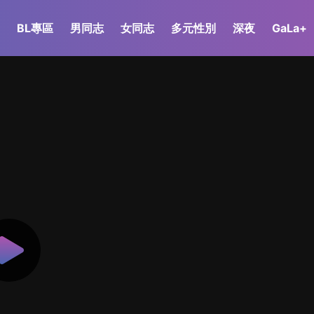
BL專區
男同志
女同志
多元性別
深夜
GaLa+