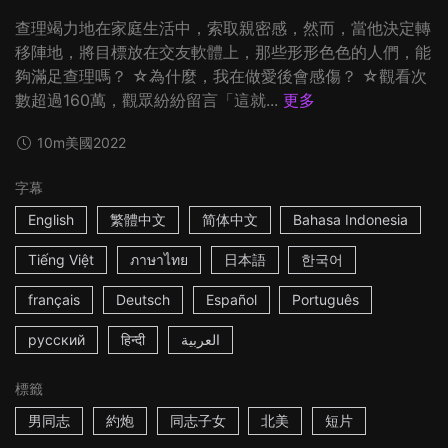
查理竭力地在家庭生活中，索取親密感，然而，當他決定轉
移陣地，將目標放在交友軟體上，那些形形色色的人們，能
夠滿足查理嗎？ ☆為什麼，我在做愛後會感傷？ ☆觀看次
數超過160萬，觀眾紛紛留言「這就...
更多
10m
美國
2022
字幕
English
繁體中文
简体中文
Bahasa Indonesia
Tiếng Việt
ภาษาไทย
日本語
한국어
français
Deutsch
Español
Português
русский
हिन्दी
العربية
標籤
男同志
約炮
同志子女
北美
短片