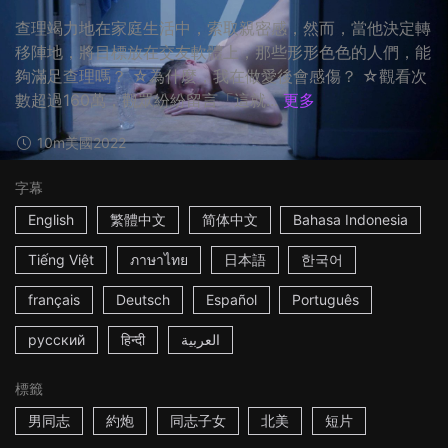
查理竭力地在家庭生活中，索取親密感，然而，當他決定轉
移陣地，將目標放在交友軟體上，那些形形色色的人們，能
夠滿足查理嗎？ ☆為什麼，我在做愛後會感傷？ ☆觀看次
數超過160萬，觀眾紛紛留言「這就...
更多
10m
美國
2022
字幕
English
繁體中文
简体中文
Bahasa Indonesia
Tiếng Việt
ภาษาไทย
日本語
한국어
français
Deutsch
Español
Português
русский
हिन्दी
العربية
標籤
男同志
約炮
同志子女
北美
短片