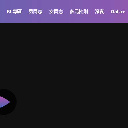
BL專區
男同志
女同志
多元性別
深夜
GaLa+