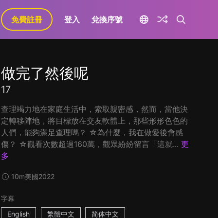
免費註冊
登入
兌換序號
做完了然後呢
17
查理竭力地在家庭生活中，索取親密感，然而，當他決
定轉移陣地，將目標放在交友軟體上，那些形形色色的
人們，能夠滿足查理嗎？ ☆為什麼，我在做愛後會感
傷？ ☆觀看次數超過160萬，觀眾紛紛留言「這就...
更
多
10m
美國
2022
字幕
English
繁體中文
简体中文