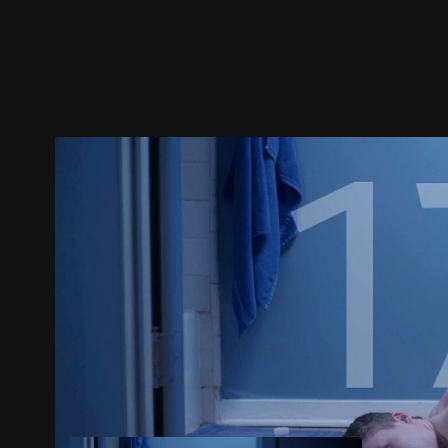
預告
劇照
推薦影片
劇情介紹