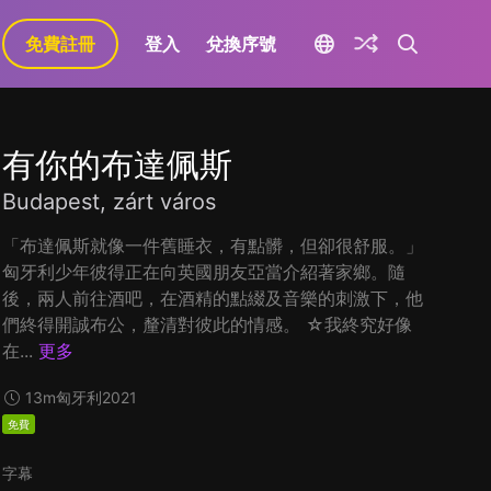
免費註冊
登入
兌換序號
有你的布達佩斯
Budapest, zárt város
「布達佩斯就像一件舊睡衣，有點髒，但卻很舒服。」
匈牙利少年彼得正在向英國朋友亞當介紹著家鄉。隨
後，兩人前往酒吧，在酒精的點綴及音樂的刺激下，他
們終得開誠布公，釐清對彼此的情感。 ☆我終究好像
在...
更多
13m
匈牙利
2021
免費
字幕