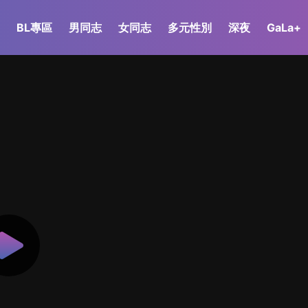
BL專區
男同志
女同志
多元性別
深夜
GaLa+