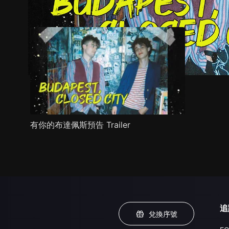
預告
劇照
推薦影片
劇情介紹
有你的布達佩斯預告 Trailer
追
兌換序號