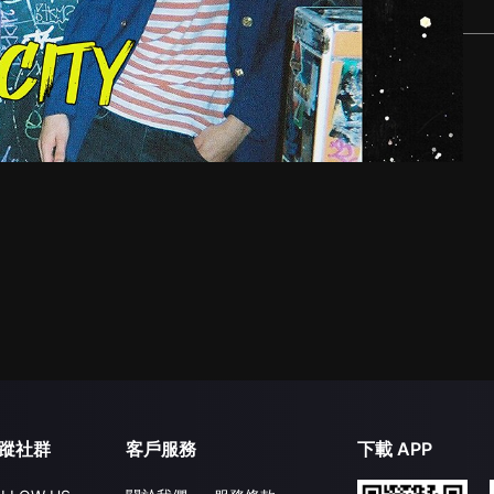
蹤社群
客戶服務
下載 APP