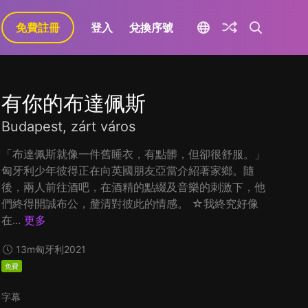
免費註冊
登入
兌換序號
有你的布達佩斯
Budapest, zárt város
「布達佩斯就像一件舊睡衣，有點髒，但卻很舒服。」
匈牙利少年彼得正在向英國朋友亞當介紹著家鄉。隨
後，兩人前往酒吧，在酒精的點綴及音樂的刺激下，他
們終得開誠布公，釐清對彼此的情感。 ☆我終究好像
在...
更多
13m
匈牙利
2021
免費
字幕