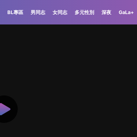
BL專區
男同志
女同志
多元性別
深夜
GaLa+