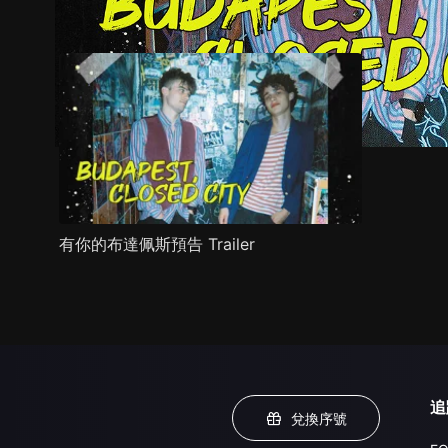
預告
劇照
推薦影片
劇情介紹
有你的布達佩斯預告 Trailer
追
兌換序號