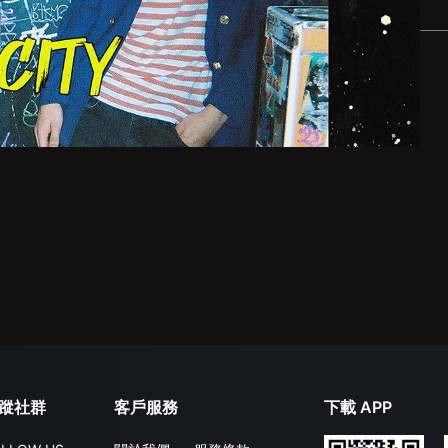
蹤社群
客戶服務
下載 APP