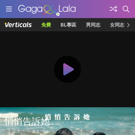
免費
BL專區
男同志
女同志
悄悄告訴她
陰鬱炙熱的夏天裡，少女文綺面臨即將游泳比賽的壓力，總