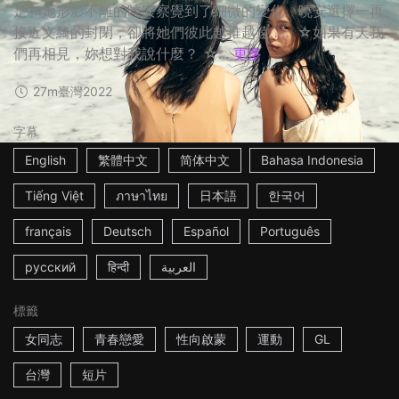
是和她形影不離的曉安察覺到了細微的變化。曉安選擇一再
接近文綺的封閉，卻將她們彼此越推越遠…… ☆如果有天我
們再相見，妳想對我說什麼？ ☆...
更多
27m
臺灣
2022
字幕
English
繁體中文
简体中文
Bahasa Indonesia
Tiếng Việt
ภาษาไทย
日本語
한국어
français
Deutsch
Español
Português
русский
हिन्दी
العربية
標籤
女同志
青春戀愛
性向啟蒙
運動
GL
台灣
短片