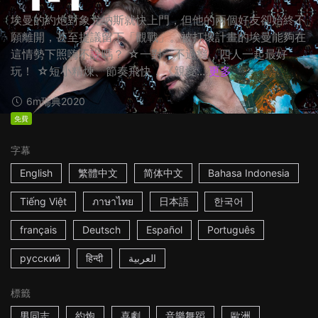
埃曼的約炮對象尤納斯就快上門，但他的兩個好友卻始終不
願離開，甚至提議留下「觀戰」。被打壞計畫的埃曼能夠在
這情勢下照嗨不誤嗎？ ☆一對一不過癮，四人一起最好
玩！ ☆短小精煉、節奏飛快，《親愛...
更多
6m
瑞典
2020
免費
字幕
English
繁體中文
简体中文
Bahasa Indonesia
Tiếng Việt
ภาษาไทย
日本語
한국어
français
Deutsch
Español
Português
русский
हिन्दी
العربية
標籤
男同志
約炮
喜劇
音樂舞蹈
歐洲