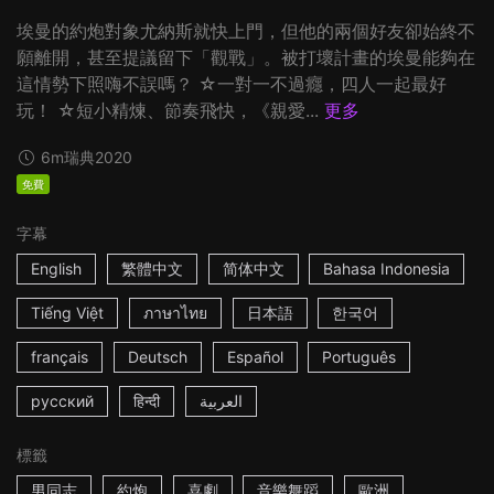
埃曼的約炮對象尤納斯就快上門，但他的兩個好友卻始終不
願離開，甚至提議留下「觀戰」。被打壞計畫的埃曼能夠在
這情勢下照嗨不誤嗎？ ☆一對一不過癮，四人一起最好
玩！ ☆短小精煉、節奏飛快，《親愛...
更多
6m
瑞典
2020
免費
字幕
English
繁體中文
简体中文
Bahasa Indonesia
Tiếng Việt
ภาษาไทย
日本語
한국어
français
Deutsch
Español
Português
русский
हिन्दी
العربية
標籤
男同志
約炮
喜劇
音樂舞蹈
歐洲