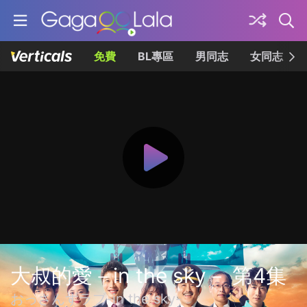
免費
BL專區
男同志
女同志
大叔的愛－in the sky－ 第4集
おっさんずラブ-in the sky-