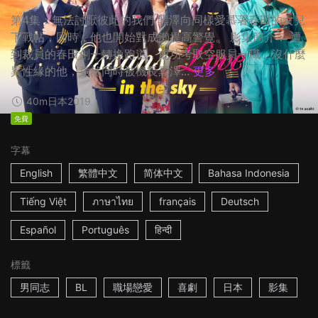
第4集：無法討厭彼此的我們 黑澤向同樣愛慕著春田的女兒
下戰帖，同時，他也開始對成瀨提高警覺。 影集簡介： 遭
到裁員的春田創一轉換跑道，成功考取空服員一職，沒什麼
異性緣的他，竟然同時被機長黑澤...
更多
40m
日本
2019
免費
字幕
English
繁體中文
简体中文
Bahasa Indonesia
Tiếng Việt
ภาษาไทย
français
Deutsch
Español
Português
हिन्दी
標籤
男同志
BL
職場戀愛
喜劇
日本
影集