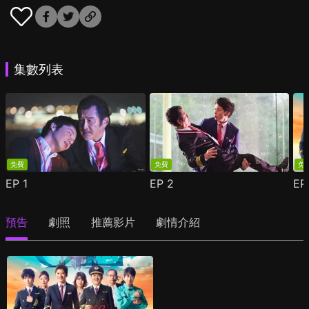
集數列表
免費
免費
免
EP
1
EP
2
E
預告
劇照
推薦影片
劇情介紹