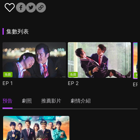
集數列表
免費
免費
免
EP
1
EP
2
E
預告
劇照
推薦影片
劇情介紹