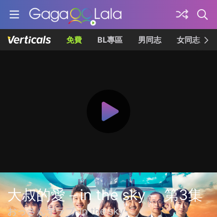
免費
BL專區
男同志
女同志
大叔的愛－in the sky－ 第3集
おっさんずラブ-in the sky-