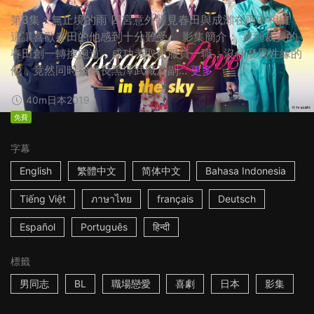
第3集：無止境的雨 四宮意外撞見春田與成瀨在雨中相擁，
這讓喜歡春田的他感到十分難受。 影集簡介： 遭到裁員的
春田創一轉換跑道，成功考取空服員一職，沒什麼異性緣的
他，竟然同時被機長黑澤武藏及副...
更多
40m
日本
2019
免費
字幕
English
繁體中文
简体中文
Bahasa Indonesia
Tiếng Việt
ภาษาไทย
français
Deutsch
Español
Português
हिन्दी
標籤
男同志
BL
職場戀愛
喜劇
日本
影集