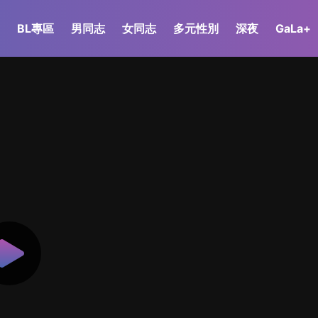
BL專區
男同志
女同志
多元性別
深夜
GaLa+