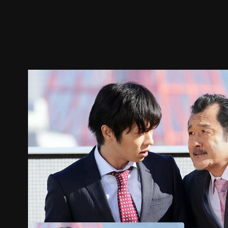
預告
劇照
推薦影片
劇情介紹