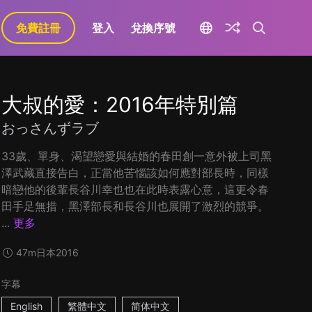
免費註冊
登入
兌換序號
大叔的愛：2016年特別篇
おっさんずラブ
33歲、單身、渴望戀愛與結婚的春田創一意外被上司黑
澤武藏直接告白，正當他苦惱該如何應對部長時，同樣
暗戀他的後輩長谷川幸也也在此時表露心意，這更令春
田手足無措，黑澤部長和長谷川也展開了激烈的競爭。
...
更多
47m
日本
2016
字幕
English
繁體中文
简体中文