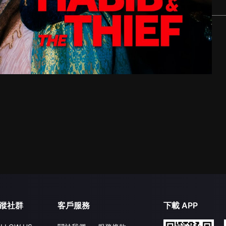
蹤社群
客戶服務
下載 APP