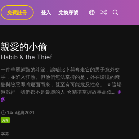
免費註冊
登入
兌換序號
親愛的小偷
Habib & the Thief
一件華麗鮮豔的斗篷，讓哈比卜與奪走它的男子意外交
手，並陷入狂熱。但他們無法掌控的是，外在環境的殘
酷與險惡即將迎面而來，甚至有可能危及性命。 ☆這場
遊戲裡，我們都不是最壞的人 ☆精準掌握故事高低...
更
多
14m
瑞典
2021
免費
字幕