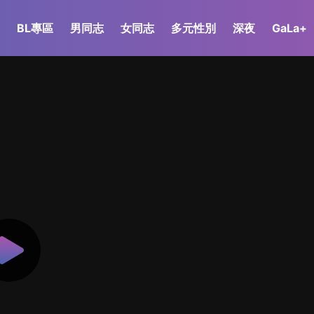
BL專區
男同志
女同志
多元性別
深夜
GaLa+