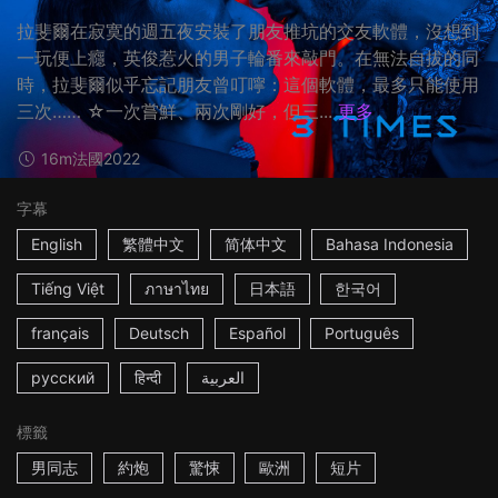
拉斐爾在寂寞的週五夜安裝了朋友推坑的交友軟體，沒想到
一玩便上癮，英俊惹火的男子輪番來敲門。在無法自拔的同
時，拉斐爾似乎忘記朋友曾叮嚀：這個軟體，最多只能使用
三次…… ☆一次嘗鮮、兩次剛好，但三...
更多
16m
法國
2022
字幕
English
繁體中文
简体中文
Bahasa Indonesia
Tiếng Việt
ภาษาไทย
日本語
한국어
français
Deutsch
Español
Português
русский
हिन्दी
العربية
標籤
男同志
約炮
驚悚
歐洲
短片